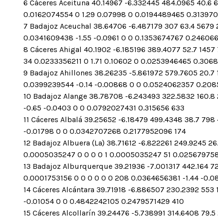
6 Cáceres Aceituna 40.14967 -6.332445 484.0965 40.6 617
0.0162074554 0 1.29 0.07998 0 0.0194489465 0.31397
7 Badajoz Aceuchal 38.64706 -6.487179 307 63.4 5679 2
0.0341609438 -1.55 -0.0961 0 0 0.1353674767 0.24606
8 Cáceres Ahigal 40.1902 -6.185196 389.4077 52.7 1457
34 0.0233356211 0 1.71 0.10602 0 0.0253946465 0.306
9 Badajoz Ahillones 38.26235 -5.861972 579.7605 20.7 1
0.0399239544 -0.14 -0.00868 0 0 0.0524062357 0.208
10 Badajoz Alange 38.78708 -6.243493 322.5832 160.8 2
-0.65 -0.0403 0 0 0.0792027431 0.315656 633
11 Cáceres Albalá 39.25652 -6.18479 499.4348 38.7 798 
-0.01798 0 0 0.0342707268 0.2177952096 174
12 Badajoz Albuera (La) 38.71612 -6.822261 249.9245 26
0.0005035247 0 0 0 0 1 0.0005035247 51 0.025679758
13 Badajoz Alburquerque 39.21936 -7.001317 442.164 72
0.0001753156 0 0 0 0 0 0 208 0.0364656381 -1.44 -0.0
14 Cáceres Alcántara 39.71918 -6.886507 230.2392 553 1
-0.01054 0 0 0.4842242105 0.2479571429 410
15 Cáceres Alcollarín 39.24476 -5.738991 314.6408 79.5 2