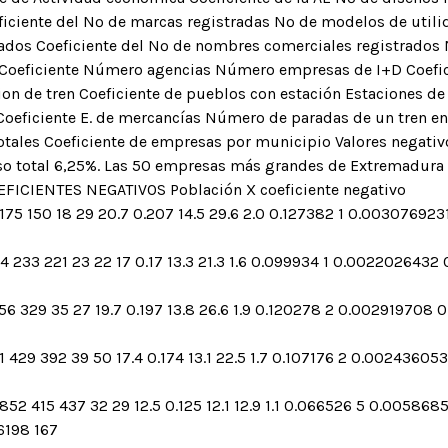
ficiente del Nº de marcas registradas Nº de modelos de utili
ados Coeficiente del Nº de nombres comerciales registrados N
 Coeficiente Número agencias Número empresas de I+D Coefic
ion de tren Coeficiente de pueblos con estación Estaciones de
oeficiente E. de mercancías Número de paradas de un tren en
ales Coeficiente de empresas por municipio Valores negativos
peso total 6,25%. Las 50 empresas más grandes de Extremadur
FICIENTES NEGATIVOS Población X coeficiente negativo
175 150 18 29 20.7 0.207 14.5 29.6 2.0 0.127382 1 0.0030769231
4 233 221 23 22 17 0.17 13.3 21.3 1.6 0.099934 1 0.0022026432 
6 329 35 27 19.7 0.197 13.8 26.6 1.9 0.120278 2 0.002919708 0
429 392 39 50 17.4 0.174 13.1 22.5 1.7 0.107176 2 0.002436053
2 415 437 32 29 12.5 0.125 12.1 12.9 1.1 0.066526 5 0.005868
6198 167