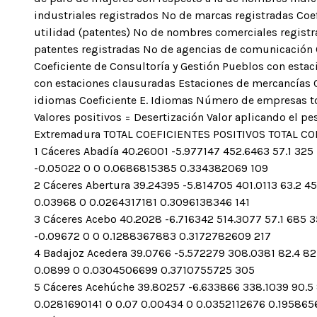
industriales registrados Nº de marcas registradas Coe
utilidad (patentes) Nº de nombres comerciales registr
patentes registradas Nº de agencias de comunicación
Coeficiente de Consultoría y Gestión Pueblos con estac
con estaciones clausuradas Estaciones de mercancías C
idiomas Coeficiente E. Idiomas Número de empresas tot
Valores positivos = Desertización Valor aplicando el 
Extremadura TOTAL COEFICIENTES POSITIVOS TOTAL COE
1 Cáceres Abadía 40.26001 -5.977147 452.6463 57.1 325 
-0.05022 0 0 0.0686815385 0.334382069 109
2 Cáceres Abertura 39.24395 -5.814705 401.0113 63.2 45
0.03968 0 0.0264317181 0.3096138346 141
3 Cáceres Acebo 40.2028 -6.716342 514.3077 57.1 685 35
-0.09672 0 0 0.1288367883 0.3172782609 217
4 Badajoz Acedera 39.0766 -5.572279 308.0381 82.4 821 
0.0899 0 0.0304506699 0.3710755725 305
5 Cáceres Acehúche 39.80257 -6.633866 338.1039 90.5 85
0.0281690141 0 0.07 0.00434 0 0.0352112676 0.195865