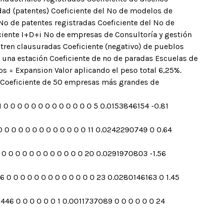
dad (patentes) Coeficiente del Nº de modelos de
º de patentes registradas Coeficiente del Nº de
iente I+D+i Nº de empresas de Consultoría y gestión
 tren clausuradas Coeficiente (negativo) de pueblos
 una estación Coeficiente de nº de paradas Escuelas de
 = Expansion Valor aplicando el peso total 6,25%.
a Coeficiente de 50 empresas más grandes de
 0 0 0 0 0 0 0 0 0 0 0 0 0 5 0.0153846154 -0.81
0 0 0 0 0 0 0 0 0 0 0 0 0 11 0.0242290749 0 0.64
 0 0 0 0 0 0 0 0 0 0 0 0 20 0.0291970803 -1.56
6 0 0 0 0 0 0 0 0 0 0 0 0 0 23 0.0280146163 0 1.45
5446 0 0 0 0 0 0 1 0.0011737089 0 0 0 0 0 0 24