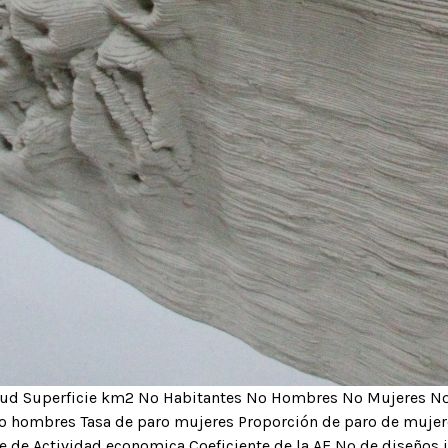
titud Superficie km2 Nº Habitantes Nº Hombres Nº Mujeres N
aro hombres Tasa de paro mujeres Proporción de paro de mujere
e de Actividad economica Coeficiente de la AE Nº de diseños i