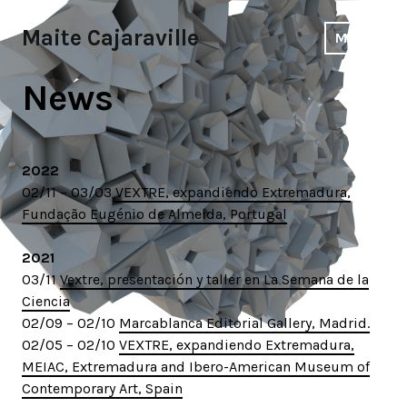
Skip
to
Maite Cajaraville
MENU
content
News
2022
02/11 – 03/03
VEXTRE, expandiendo Extremadura,
Fundação Eugénio de Almeida, Portugal
2021
03/11
Vextre, presentación y taller en La Semana de la
Ciencia
02/09 – 02/10
Marcablanca Editorial Gallery, Madrid.
02/05 – 02/10
VEXTRE, expandiendo Extremadura,
MEIAC, Extremadura and Ibero-American Museum of
Contemporary Art, Spain