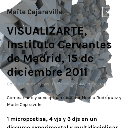
Skip
to
Maite Cajaraville
MENU
content
VISUALIZARTE,
Instituto Cervantes
de Madrid, 15 de
diciembre 2011
Comisariados
,
News
,
Performance AV
,
Proyectos
Comisariado y conceptualizado por Noelia Rodríguez y
Maite Cajaraville.
1 micropoetisa, 4 vjs y 3 djs en un
discurso experimental y multidisciplinar