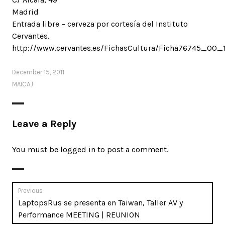
Madrid
Entrada libre – cerveza por cortesía del Instituto
Cervantes.
http://www.cervantes.es/FichasCultura/Ficha76745_00_
December 15, 2011
MAICAJ
Leave a Reply
You must be
logged in
to post a comment.
Post
Previous
Previous
LaptopsRus se presenta en Taiwan, Taller AV y
navigation
post:
Performance MEETING | REUNION