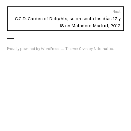
Next
Next
G.O.D. Garden of Delights, se presenta los días 17 y
post:
18 en Matadero Madrid, 2012
Proudly powered by WordPress
Theme: Orvis by
Automattic
.